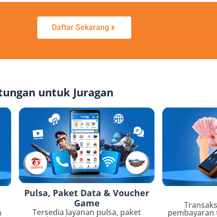
Daftar Sekarang
ntungan untuk Juragan
Pulsa, Paket Data & Voucher
Game
,
Transaks
Tersedia layanan pulsa, paket
n
pembayaran te