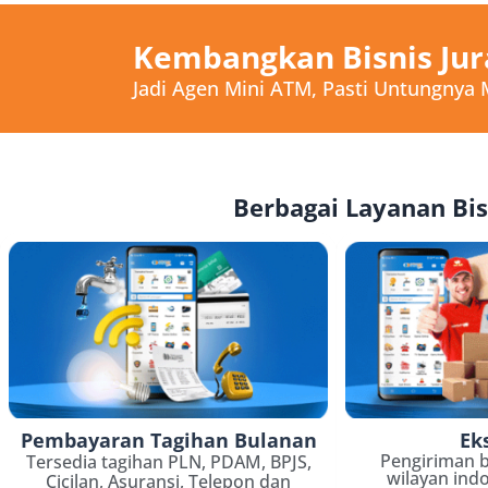
Kembangkan Bisnis Jur
Jadi Agen Mini ATM, Pasti Untungnya
Berbagai Layanan Bis
Pembayaran Tagihan Bulanan
Ek
Pengiriman b
Tersedia tagihan PLN, PDAM, BPJS,
wilayan ind
Cicilan, Asuransi, Telepon dan