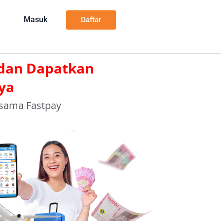
Masuk
Daftar
 dan Dapatkan
ya
rsama Fastpay