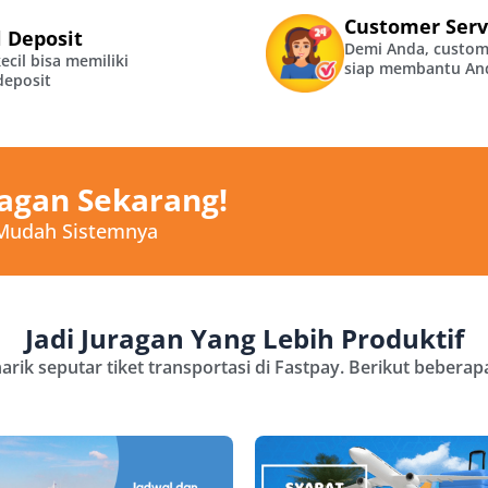
Customer Serv
 Deposit
Demi Anda, custom
cil bisa memiliki
siap membantu An
deposit
agan Sekarang!
 Mudah Sistemnya
Jadi Juragan Yang Lebih Produktif
rik seputar tiket transportasi di Fastpay. Berikut bebera