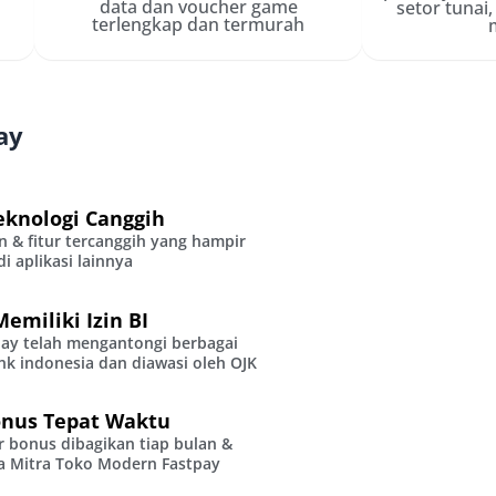
data dan voucher game
setor tunai
terlengkap dan termurah
ay
eknologi Canggih
 & fitur tercanggih yang hampir
i aplikasi lainnya
emiliki Izin BI
ay telah mengantongi berbagai
nk indonesia dan diawasi oleh OJK
onus Tepat Waktu
ar bonus dibagikan tiap bulan &
a Mitra Toko Modern Fastpay