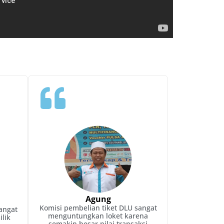
Agung
Komisi pembelian tiket DLU sangat
angat
menguntungkan loket karena
lik
semakin besar nilai transaksi