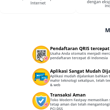
dengan eksp
Internet
in
M
Pendaftaran QRIS tercepat
Usaha Anda otomatis menjadi mer
pendaftaran tercepat di Indonesia
Aplikasi Sangat Mudah Dij
Aplikasi mudah dijalankan bahkan 
mahir teknologi sekalipun, telah te
& web
Transaksi Aman
Toko Modern Fastpay memastikan 
tetap aman dan telah mengantongi
PCI DSS