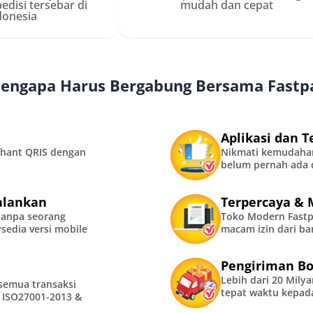
edisi tersebar di
mudah dan cepat
donesia
engapa Harus Bergabung Bersama Fastp
Aplikasi dan T
chant QRIS dengan
Nikmati kemudahan
belum pernah ada d
alankan
Terpercaya & M
tanpa seorang
Toko Modern Fastp
rsedia versi mobile
macam izin dari ba
Pengiriman B
Lebih dari 20 Mily
semua transaksi
tepat waktu kepad
 ISO27001-2013 &