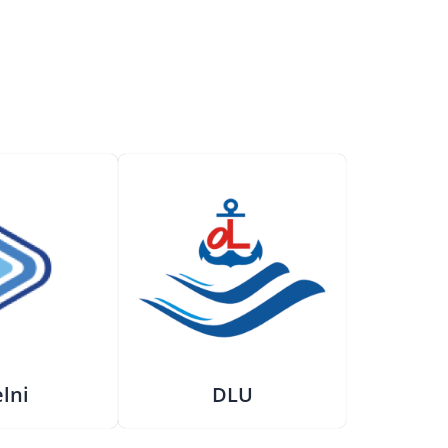
lni
DLU