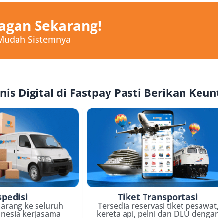
agan Sekarang!
 Mudah Sistemnya
nis Digital di Fastpay Pasti Berikan Keu
spedisi
Tiket Transportasi
arang ke seluruh
Tersedia reservasi tiket pesawat
onesia kerjasama
kereta api, pelni dan DLU denga