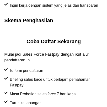
Ingin kerja dengan sistem yang jelas dan transparan
Skema Penghasilan
Coba Daftar Sekarang
Mulai jadi Sales Force Fastpay dengan ikut alur
pendaftaran ini
Isi form pendaftaran
Briefing sales force untuk pertajam pemahaman
Fastpay
Masa Probation sales force 7 hari kerja
Turun ke lapangan