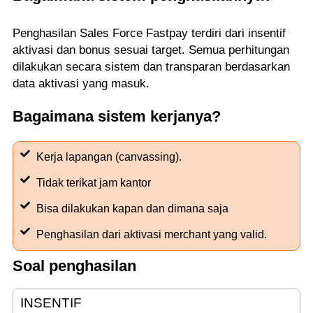
Penghasilan Sales Force Fastpay terdiri dari insentif
aktivasi dan bonus sesuai target. Semua perhitungan
dilakukan secara sistem dan transparan berdasarkan
data aktivasi yang masuk.
Bagaimana sistem kerjanya?
Kerja lapangan (canvassing).
Tidak terikat jam kantor
Bisa dilakukan kapan dan dimana saja
Penghasilan dari aktivasi merchant yang valid.
Soal penghasilan
INSENTIF